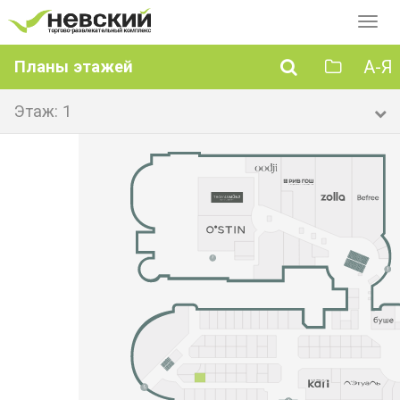
Перек
навиг
А-Я
Планы этажей
Этаж: 1