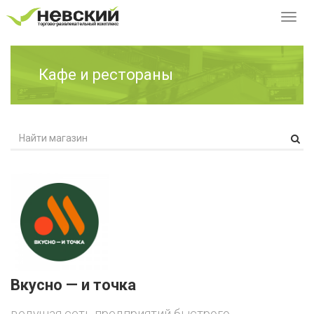
Перек
навиг
Кафе и рестораны
Вкусно — и точка
ведущая сеть предприятий быстрого