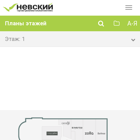
Перек
навиг
А-Я
Планы этажей
Этаж: 1