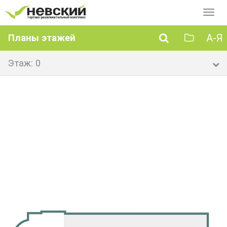
Перек
навиг
А-Я
Планы этажей
Этаж: 0