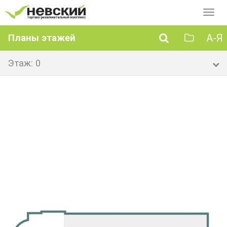
Перек
навиг
А-Я
Планы этажей
Этаж: 0