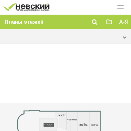
Перек
навиг
А-Я
Планы этажей