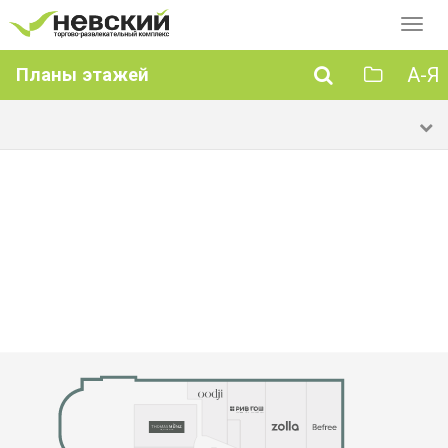
Перек
навиг
А-Я
Планы этажей