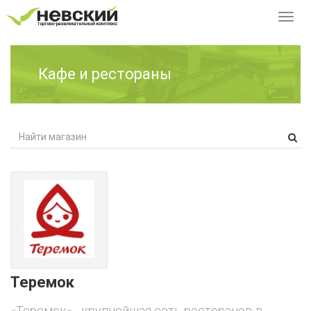
Перек
навиг
Кафе и рестораны
Теремок
«Теремок» - крупнейшая сеть ресторанов в