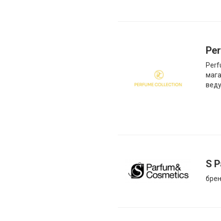
Per
Perf
мага
веду
S 
брен