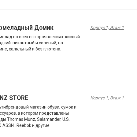
рмеладный Домик
Корпус 1, Этаж 1
елад во всех его проявлениях: кислый
адкий, пикантный и соленый, на
ине, халяльный и без глютена.
NZ STORE
Корпус 1, Этаж 1
тибрендовый магазин обуви, сумок и
ссуаров, в котором представлены
ды Thomas Munz, Salamander, U.S.
 ASSN., Reebok и другие.