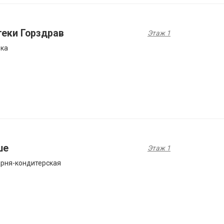
теки Горздрав
Этаж 1
ека
ше
Этаж 1
рня-кондитерская