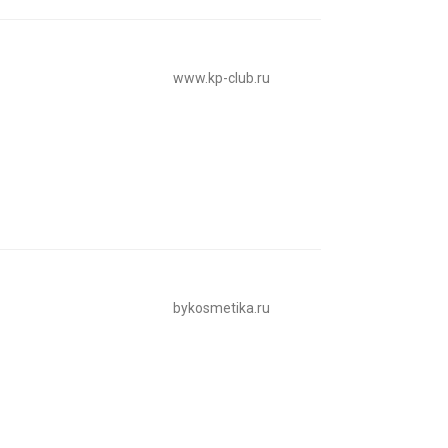
www.kp-club.ru
bykosmetika.ru