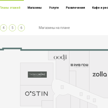
Планы этажей
Магазины
Услуги
Развлечения
Кафе и ре
4
5
6
Магазины на плане