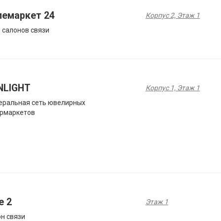
лемаркет 24
Корпус 2, Этаж 1
 салонов связи
NLIGHT
Корпус 1, Этаж 1
еральная сеть ювелирных
ермаркетов
e 2
Этаж 1
н связи