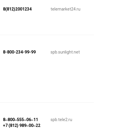
8(812)2001234
telemarket24.ru
8-800-234-99-99
spb.sunlight.net
8‒800‒555‒06‒11
spb.tele2.ru
+7 (812) 989‒00‒22