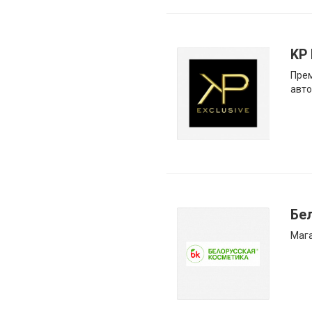
KP 
Прем
авто
Бе
Мага