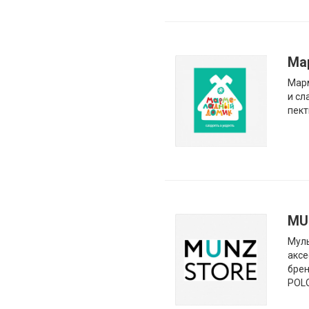
Ма
Марм
и сл
пект
MU
Муль
аксе
брен
POLO