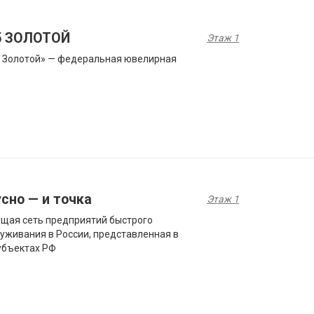
5 ЗОЛОТОЙ
Этаж 1
 Золотой» — федеральная ювелирная
сно — и точка
Этаж 1
щая сеть предприятий быстрого
уживания в России, представленная в
убъектах РФ