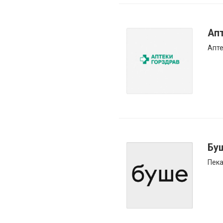
Ап
Апт
Бу
Пека