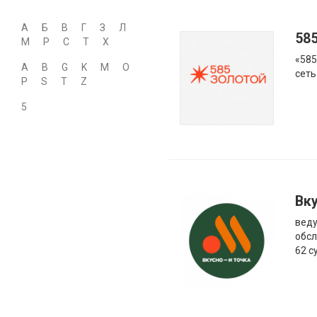
А
Б
В
Г
З
Л
58
М
Р
С
Т
Х
«585
A
B
G
K
M
O
сеть
P
S
T
Z
5
Вку
веду
обсл
62 с