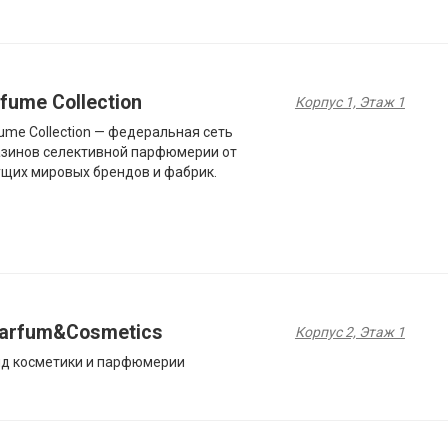
fume Collection
Корпус 1, Этаж 1
ume Collection — федеральная сеть
зинов селективной парфюмерии от
щих мировых брендов и фабрик.
Parfum&Cosmetics
Корпус 2, Этаж 1
д косметики и парфюмерии