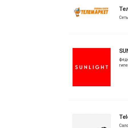
Те
Сеть
SU
фед
гип
Tel
Сало