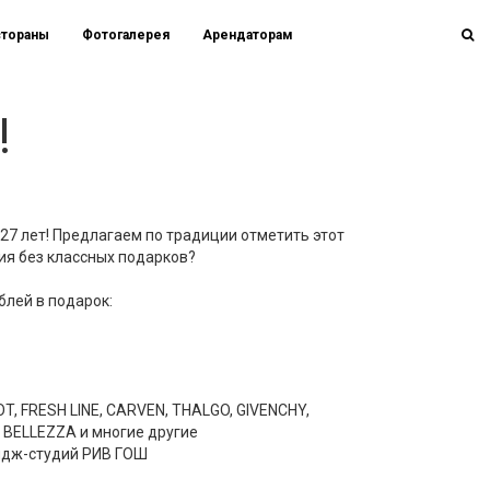
стораны
Фотогалерея
Арендаторам
!
7 лет! Предлагаем по традиции отметить этот
ия без классных подарков?
ублей в подарок:
T, FRESH LINE, CARVEN, THALGO, GIVENCHY,
 BELLEZZA и многие другие
мидж-студий РИВ ГОШ